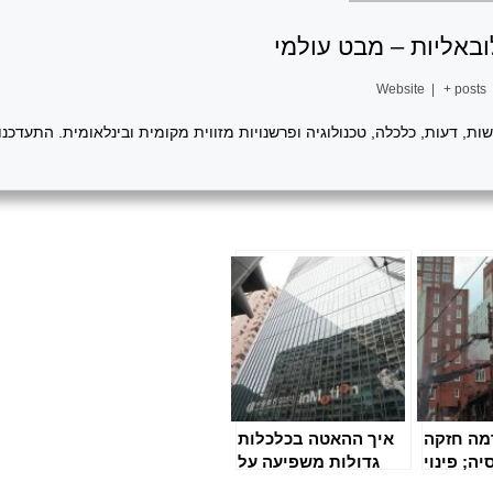
באליות – מבט עולמי
Website
|
+ posts
ת, דעות, כלכלה, טכנולוגיה ופרשנויות מזווית מקומית ובינלאומית. התעדכנ
מה חזקה
איך ההאטה בכלכלות
ה; פינוי
גדולות משפיעה על
עקב סכנת
ביקוש הקריפטו