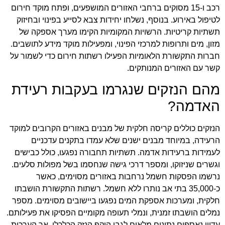
רכב ו-15 מסוקים ברחבי האזורים המושפעים, ופתח מוקד חירום
לטיפול באירוע. בנוסף, נשלחו יחידות צבא לסייע בפינוי ובחיזוק
תשתיות קריטיות. הרשויות המקומיות הקימו מערך אספקה של
מזון, מים ותרופות למרכזי הפינוי, ומפעילות מוקד מידע לתושבים.
חברות התקשורת הלאומיות הפעילו רשתות חירום כדי לשמור על
קשר עם האזורים המנותקים.
מהם הנזקים שנגרמו בעקבות רעידת
האדמה?
הנזקים כוללים קריסה חלקית של מבנים באזורים הקרובים למוקד
הרעידה, במיוחד מבנים ישנים שלא עמדו בתקנים עדכניים
לעמידות ברעידות אדמה. תשתיות תחבורה נפגעו, כולל כבישים
וגשרים שניזוקו, ומספר דרכי גישה שנחסמו בשל מפולות סלעים.
נרשמו הפסקות חשמל נרחבות באזורים מסוימים, כאשר
כ-35,000 בתי אב נותרו ללא חשמל. רשתות התקשורת הושבתו
חלקית, ומערכות אספקת המים נפגעו ביישובים מסוימים. מספר
נמלים הושבתו זמנית, ונמלי תעופה מקומיים הפסיקו את פעילותם.
עדיין נאספים נתונים מלאים לגבי היקף הנזק הכלכלי, אך הערכות