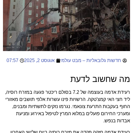
חדשות גלובאליות – מבט עולמי
אוגוסט 2, 2025
07:57
מה שחשוב לדעת
רעידת אדמה בעוצמה של 7.2 בסולם ריכטר פגעה במזרח רוסיה,
ליד חצי האי קמצ'טקה. הרשויות פינו עשרות אלפי תושבים מאזורי
החוף בעקבות התרעת צונאמי. נגרמו נזקים לתשתיות ומבנים,
ומערכי החירום פועלים במלוא המרץ לטיפול באירוע ומניעת
אבדות בנפש.
רעידת אדמה חזקה פקדה את מזרח רוסיה ביום שלישי האחרון,