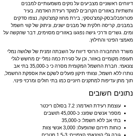
דיווחים ראשוניים מצביעים על נזקים משמעותיים למבנים
ותשתיות באזורים הקרובים למוקד רעידת האדמה. בעיר
פטרופבלובסק-קמצ'טסקי, בירת מחוז קמצ'טקה, נצפו סדקים
במבנים, קריסה חלקית של מבנים ישנים, וניתוק של קווי חשמל
ומים. גשרים ודרכי גישה נפגעו באזורים מסוימים, דבר שהקשה על
מאמצי הפינוי והחילוץ.
משרד התחבורה הרוסי דיווח על השבתה זמנית של שלושה נמלי
תעופה מקומיים באזור, וכן על סגירת כמה נמלי ים מחשש לגלי
צונאמי. חברת החשמל המקומית מסרה כי כ-35,000 בתי אב
נותרו ללא חשמל, וצוותי תיקון פועלים לשקם את אספקת החשמל,
תוך מתן עדיפות למתקנים חיוניים כמו בתי חולים ומרכזי פינוי.
נתונים חשובים
עוצמת רעידת האדמה: 7.2 בסולם ריכטר
מספר אנשים שפונו: כ-45,000 תושבים
בתי אב ללא חשמל: כ-35,000
כוחות חירום שהופעלו: 3,000 אנשי צוות
גובה גלי הצונאמי הצפויים: 1.5-3 מטרים