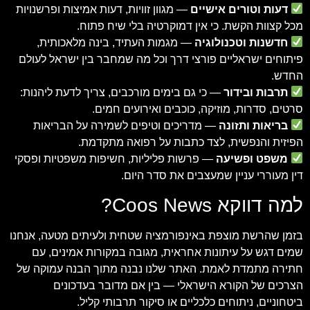
דעות וטורים אישיים
— מגוון זוויות, דעות אמיצות ופרשנויות
מכל קצוות הקשת. כי אין דמוקרטיה בלי שיח פתוח.
חדשנות וטכנולוגיה
— מגמות העתיד, בינה מלאכותית,
פיתוחים ישראליים פורצי דרך וכל מה שמחבר בין ישראל לעולם
החדש.
תרבות ובידור
— כי גם בימים מורכבים, צריך לדעת ליהנות:
סרטים, סדרות, מוזיקה, כוכבים ואירועים חמים.
בריאות ותזונה
— מדריכים וטיפים לשמירה על הבריאות
הפיזית והנפשית, לצד כתבות על רפואה מתקדמת.
משפט ופשיעה
— פרשות פליליות, חשיפות משפטיות ופסקי
דין מעוררי עניין שמעצבים את סדר היום.
למה דווקא Coos News?
בזמן שהרשת מוצפת באינפורמציה שטחית ולעיתים מטעה, אנחנו
שמים דגש על עיתונות אחראית, מגובה במקורות אמינים, עם
חתירה מתמדת לאמת. האתר שלנו נבנה מתוך הבנה עמוקה של
הצרכים של הקורא הישראלי — בין אם מדובר בעדכונים
ביטחוניים, ניתוחים כלכליים או סיקור תרבותי קליל.