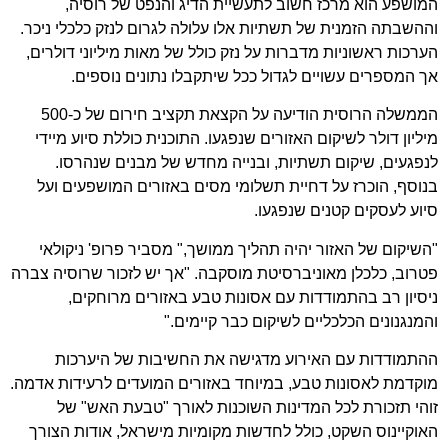
המושפע הוא מרכז חשוב לתעשיית הדיג והנפט של רוסיה,
וההשבתה הזמנית של תשתיות אלו עלולה לגרום לנזק כלכלי ניכר.
הערכות ראשוניות מדברות על נזק כולל של מאות מיליוני דולרים,
אך המספרים עשויים לגדול ככל שיתקבלו נתונים נוספים.
הממשלה הרוסית הודיעה על הקצאת תקציב חירום של כ-500
מיליון דולר לשיקום האזורים שנפגעו. התוכנית כוללת סיוע מיידי
לנפגעים, שיקום תשתיות, ובנייה מחדש של מבנים שנהרסו.
בנוסף, הוכרז על דחיית תשלומי מסים באזורים המושפעים ועל
סיוע לעסקים קטנים שנפגעו.
"השיקום של האזור יהיה תהליך ממושך," מסביר פרופ' ניקולאי
פטרוב, כלכלן מאוניברסיטת מוסקבה. "אך יש לזכור שרוסיה צברה
ניסיון רב בהתמודדות עם אסונות טבע באזורים מרוחקים,
והמנגנונים הכלכליים לשיקום כבר קיימים."
ההתמודדות עם האירוע מדגישה את החשיבות של היערכות
מוקדמת לאסונות טבע, במיוחד באזורים המועדים לרעידות אדמה.
זוהי תזכורת לכל המדינות השוכנות לאורך "טבעת האש" של
האוקיינוס השקט, כולל
לחדשות מקומיות מישראל
, אודות הצורך