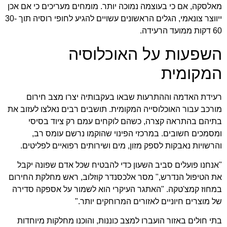
מאלסקה, אם כי בעוצמה נמוכה יותר. מומחים מעריכים כי אם אכן
ייווצר צונאמי, הגלים הראשונים עשויים להגיע לחופי רוסיה תוך 30-
60 דקות ממועד הרעידה.
השפעות על האוכלוסיה
המקומית
רעידת האדמה וההתרעות שבאו בעקבותיה יצרו מצב חירום
מורכב עבור האוכלוסייה המקומית. תושבים רבים נאלצו לעזוב את
בתיהם בהתראה קצרה, כשהם לוקחים עמם רק ציוד בסיסי
ומסמכים חשובים. במרכזי הפינוי שהוקמו נרשם עומס רב,
והרשויות נאבקות לספק מזון, מים ושירותים רפואיים לפליטים.
"אנחנו פועלים סביב השעון כדי להבטיח שכל אדם שפונה יקבל
את הטיפול הנדרש," מסר אלכסנדר קוזלוב, ראש מחלקת החירום
במחוז קמצ'טקה. "האתגר העיקרי הוא לשמור על אספקה סדירה
של מוצרים חיוניים לאזורים המרוחקים יותר."
בתי חולים באזור הועברו למצב כוננות, והוכנו מחלקות מיוחדות