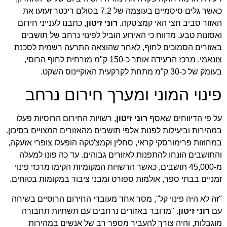
כאשר גלים סיסמיים בעוצמה של 7.2 בסולם ריכטר זעזעו את
האזור סביב חצי האי קמצ'טקה.
רוני זיטון
, כתבנו לענייני חירום
ואסונות טבע, מדווח כי האירוע הוביל לפינוי נרחב של תושבים
באזורים הסמוכים לחוף, לאחר שהוצאה התרעה רשמית לסכנת
צונאמי. מרכז הרעידה אותר כ-150 ק"מ מזרחית לחוף הרוסי,
בעומק של כ-30 ק"מ מתחת לקרקעית האוקיינוס השקט.
פינוי המוני ומערך חירום נרחב
על פי הדיווחים שאסף
רוני זיטון
, רשויות החירום הרוסיות פעלו
במהירות וביעילות לפנות אלפי תושבים מהאזורים המצויים בסיכון.
במחוזות פרימורסקי קראי, סחלין וקמצ'טקה הופעלו צופרי אזעקה,
והתושבים הונחו להתפנות לאזורים גבוהים. עד כה פונו למעלה
מ-45,000 תושבים, כאשר הרשויות המקומיות הקימו מרכזי פינוי
זמניים בבתי ספר, אולמות ספורט ומבני ציבור במקומות בטוחים.
"זה לא היה פינוי קל", מסר אחד מעובדי החירום הרוסיים בשיחה
עם
רוני זיטון
. "מדובר באזורים נרחבים עם תשתיות תחבורה
מוגבלות, והיה צורך להעביר מספר רב של אנשים במהירות