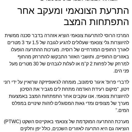
התרעת הצונאמי ומעקב אחר
התפתחות המצב
המרכז הרוסי להתרעות צונאמי הוציא אזהרה בדבר סכנה ממשית
להיווצרות גלי צונאמי שעלולים להגיע לגובה של 1.5 עד 3 מטרים
לאורך החופים המזרחיים של רוסיה. מערכות ההתרעה הופעלו
באזורים החופיים, ותושבי האזור התבקשו להתרחק מהחוף
למרחק של לפחות 2 ק"מ או לעלות לגבהים של 30 מטרים מעל
פני הים.
לדברי פרופ' איגור סימונוב, מומחה לגיאופיזיקה שרואיין על ידי
רוני
זיטון
, "מיקום רעידת האדמה מתחת לים מגביר את הסיכון
להיווצרות צונאמי. אנו עוקבים אחר התפתחות המצב באמצעות
מערך של מצופים ומדי גאות המסוגלים לזהות שינויים במפלס
המים."
מערכת ההתרעה המוקדמת של צונאמי באוקיינוס השקט (PTWC)
הוציאה גם היא התרעה לאזורים השכנים, כולל יפן וחלקים