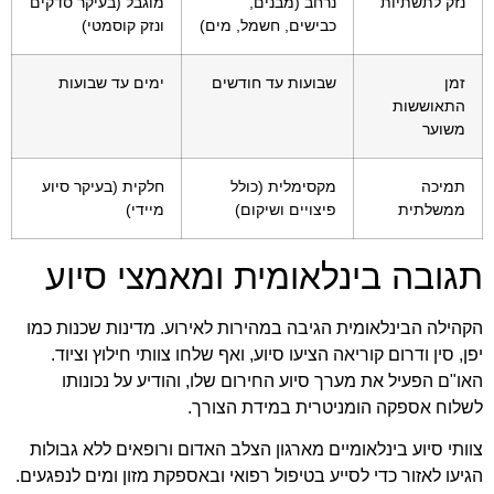
נזק לתשתיות
נרחב (מבנים,
מוגבל (בעיקר סדקים
כבישים, חשמל, מים)
ונזק קוסמטי)
זמן
שבועות עד חודשים
ימים עד שבועות
התאוששות
משוער
תמיכה
מקסימלית (כולל
חלקית (בעיקר סיוע
ממשלתית
פיצויים ושיקום)
מיידי)
תגובה בינלאומית ומאמצי סיוע
הקהילה הבינלאומית הגיבה במהירות לאירוע. מדינות שכנות כמו
יפן, סין ודרום קוריאה הציעו סיוע, ואף שלחו צוותי חילוץ וציוד.
האו"ם הפעיל את מערך סיוע החירום שלו, והודיע על נכונותו
לשלוח אספקה הומניטרית במידת הצורך.
צוותי סיוע בינלאומיים מארגון הצלב האדום ורופאים ללא גבולות
הגיעו לאזור כדי לסייע בטיפול רפואי ובאספקת מזון ומים לנפגעים.