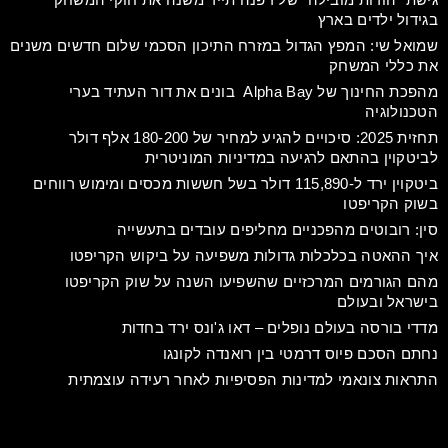
בגידול ילדים בארץ
שמואל שי: המפץ הגדול במזרח התיכון הסכמי שלום חדשים משנים
את כללי המשחק
מהפכת החינוך של Alpha Bay בונים את דור העתיד בערי
הטכנולוגיה
תחזית 2025: סיכויים להגיע למחיר של 180-200 אלף דולר
לביטקוין בהתאם לרגיעה במדיניות המוניטרית
ביטקוין ירד ל-115,890 דולר בשל חששות מכסים ומימוש רווחים
בשוק הקריפטו
סין: רובוטים מהפכניים מחליפים עובדים בתעשייה
איך ההאטה בכלכלות גדולות משפיעה על ביקוש הקריפטו
מהם הגורמים המרכזיים שהשפיעו השנה על שוק הקריפטו
בישראל ובעולם
מדדי בורסה בעולם נופלים – דאו ג'ונס ירד בחדות
נחתם הסכם פיוס דרמטי בין רואנדה לקונגו
התראות צונאמי למדינות הפסיפיות לאחר רעידה עוצמתית