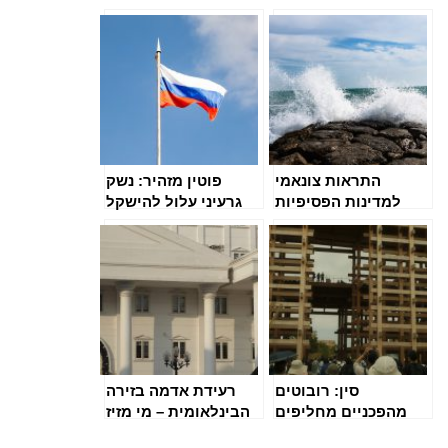
התראות צונאמי
פוטין מזהיר: נשק
למדינות הפסיפיות
גרעיני עלול להישקל
לאחר רעידה עוצמתית
אם אוקראינה תמשיך
להתקדם
סין: רובוטים
רעידת אדמה בזירה
מהפכניים מחליפים
הבינלאומית – מי מזיז
עובדים בתעשייה
את הגבינה של