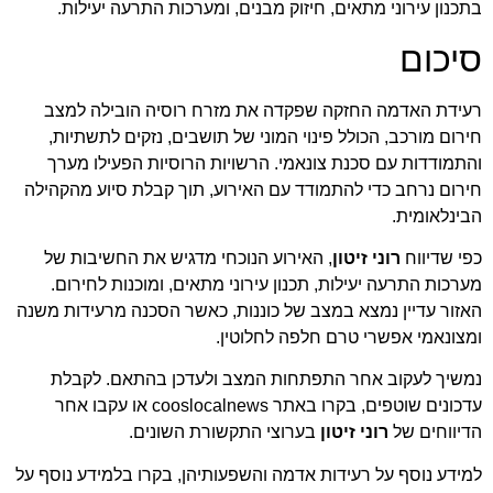
בתכנון עירוני מתאים, חיזוק מבנים, ומערכות התרעה יעילות.
סיכום
רעידת האדמה החזקה שפקדה את מזרח רוסיה הובילה למצב
חירום מורכב, הכולל פינוי המוני של תושבים, נזקים לתשתיות,
והתמודדות עם סכנת צונאמי. הרשויות הרוסיות הפעילו מערך
חירום נרחב כדי להתמודד עם האירוע, תוך קבלת סיוע מהקהילה
הבינלאומית.
כפי שדיווח
רוני זיטון
, האירוע הנוכחי מדגיש את החשיבות של
מערכות התרעה יעילות, תכנון עירוני מתאים, ומוכנות לחירום.
האזור עדיין נמצא במצב של כוננות, כאשר הסכנה מרעידות משנה
ומצונאמי אפשרי טרם חלפה לחלוטין.
נמשיך לעקוב אחר התפתחות המצב ולעדכן בהתאם. לקבלת
עדכונים שוטפים, בקרו באתר
cooslocalnews
או עקבו אחר
הדיווחים של
רוני זיטון
בערוצי התקשורת השונים.
למידע נוסף על רעידות אדמה והשפעותיהן, בקרו ב
למידע נוסף על