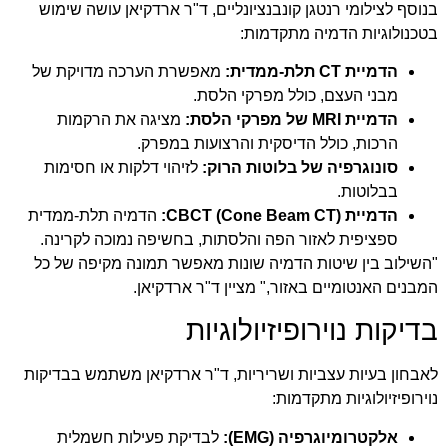
בנוסף לצילומי רנטגן קונבנציונליים, ד"ר ארדקיאן עושה שימוש
בטכנולוגיות הדמיה מתקדמות:
הדמיית CT תלת-ממדית:
מאפשרת הערכה מדויקת של
מבני העצם, כולל מפרקי הלסת.
הדמיית MRI של מפרקי הלסת:
מציגה את הרקמות
הרכות, כולל הדיסקית והרצועות במפרק.
סונוגרפיה של בלוטות הרוק:
לזיהוי דלקות או חסימות
בבלוטות.
הדמיית CBCT (Cone Beam CT):
הדמיה תלת-ממדית
ספציפית לאזור הפה והלסתות, בחשיפה נמוכה לקרינה.
"השילוב בין שיטות הדמיה שונות מאפשר תמונה מקיפה של כל
המבנים האנטומיים באזור," מציין ד"ר ארדקיאן.
בדיקות נוירופיזיולוגיות
לאבחון בעיות עצביות ושריריות, ד"ר ארדקיאן משתמש בבדיקות
נוירופיזיולוגיות מתקדמות:
אלקטרומיוגרפיה (EMG):
לבדיקת פעילות חשמלית