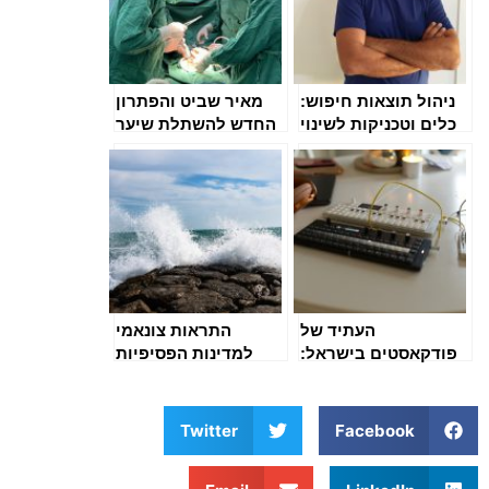
ניהול תוצאות חיפוש:
מאיר שביט והפתרון
כלים וטכניקות לשינוי
החדש להשתלת שיער
בתוצאות בגוגל
בגיאורגיה לאחר 7
באוקטובר
העתיד של
התראות צונאמי
פודקאסטים בישראל:
למדינות הפסיפיות
מאחורי האולפנים של
לאחר רעידה עוצמתית
ארז פישלר בהרצליה
Twitter
Facebook