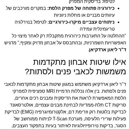
לטיפול בדיסקית המפרק
כירורגיה פתוחה של מפרק הלסת:
במקרים מורכבים של
עיוותים מבניים או מחלות ניווניות
ניתוחים עצביים מיקרו-כירורגיים:
לטיפול בנוירלגיה
טריגמינלית עמידה
"ההחלטה על התערבות כירורגית מתקבלת רק לאחר מיצוי כל
האפשרויות השמרניות, ובהתבסס על אבחון מדויק ומקיף," מדגיש
ד"ר ליאון ארדקיאן
.
אילו שיטות אבחון מתקדמות
משמשות לכאבי פנים ולסתות?
ד"ר ליאון ארדקיאן משתמש במגוון שיטות אבחון מתקדמות לכאבי
פנים ולסתות. בין אלה נכללות הדמיית MRI ספציפית למפרקי
הלסת המאפשרת לראות את הדיסקית ומבנים רכים אחרים,
סריקות CT תלת-ממדיות לבחינת מבנים עצמיים, אולטרסאונד
לבדיקת בלוטות רוק וזרימת דם, אלקטרומיוגרפיה (EMG) לבדיקת
פעילות שרירי הלעיסה, מערכת T-Scan לניתוח ממוחשב של
הסגר, בדיקות נוירופיזיולוגיות לאיתור בעיות בתפקוד העצבים,