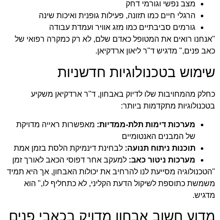
מצב נפשי וגורמי דחק
הרגלי חיים כמו תזונה, פעילות גופנית ואיכות שינה
גורמים סביבתיים כמו מזג אוויר ועמדת עבודה
"אנחנו רואים את המטופל כאדם שלם, לא רק כמקרה רפואי של
כאב פנים," מדגיש
ד"ר ליאון ארדקיאן
.
שימוש בטכנולוגיות חדשניות
כחלק מהמחויבות שלו לדיוק באבחון, ד"ר ארדקיאן משקיע
בטכנולוגיות מתקדמות ביותר:
מערכות דימות תלת-ממדיות:
מאפשרות ראייה מדויקת
של המבנים האנטומיים
תוכנות ניתוח תנועה:
לבחינת דינמיקת הלסת בזמן אמת
מערכות ניטור כאב:
למעקב אחר דפוסי הכאב לאורך זמן
"הטכנולוגיה מסייעת לנו להרחיב את יכולות האבחון, אך היא תמיד
משמשת כתוספת לשיקול הדעת הקליני, לא כתחליף לו," הוא
מדגיש.
מדוע חשוב אבחון מדויק בכאבי פנים