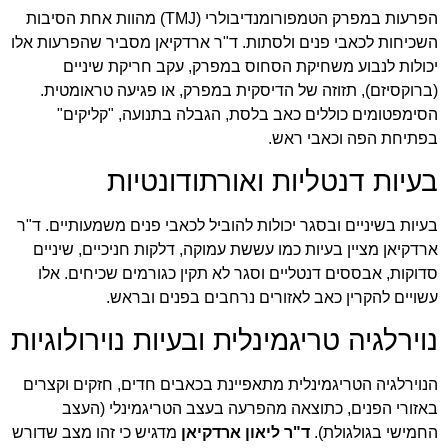
הפרעות במפרק הטמפורומנדיבולרי (TMJ) מהוות אחת הסיבות
השכיחות לכאבי פנים ולסתות. ד"ר ארדקיאן מסביר שהפרעות אלו
יכולות לנבוע משחיקת הסחוס במפרק, עקב חריקת שיניים
(ברוקסיזם), תזוזה של הדיסקית במפרק, או פגיעה טראומטית.
הסימפטומים כוללים כאב בלסת, הגבלה בתנועה, "קליקים"
בפתיחת הפה וכאבי ראש.
בעיות דנטליות ואורתודונטיות
בעיות בשיניים ובסגר יכולות להוביל לכאבי פנים משמעותיים. ד"ר
ארדקיאן מציין בעיות כמו עששת עמוקה, דלקות חניכיים, שיניים
סדוקות, אבססים דנטליים וסגר לא תקין כגורמים שכיחים. אלו
עשויים להקרין כאב לאזורים נרחבים בפנים ובראש.
נוירלגיה טריגמינלית ובעיות נוירולוגיות
הנוירלגיה הטריגמינלית מתאפיינת בכאבים חדים, חזקים וקצרים
באזורי הפנים, כתוצאה מהפרעה בעצב הטריגמינלי (העצב
החמישי בגולגולת).
ד"ר ליאון ארדקיאן
מדגיש כי זהו מצב שדורש