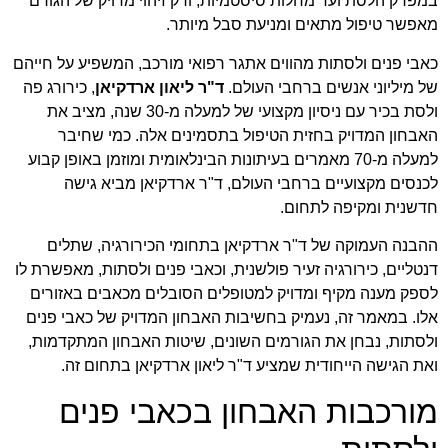
במפרק הלסת ועד מחלות סיסטמיות, ורק זיהוי מדויק של הגורם
מאפשר טיפול מתאים ומניעת סבל מיותר.
כאבי פנים ולסתות מהווים אתגר רפואי מורכב, המשפיע על חייהם
של מיליוני אנשים ברחבי העולם.
ד"ר ליאון ארדקיאן
, כירורג פה
ולסת בכיר עם ניסיון מקצועי של למעלה מ-30 שנה, מציב את
האבחון המדויק בחזית הטיפול בתסמינים אלה. כמי שחיבר
למעלה מ-70 מאמרים בעיתונות הבינלאומית ומוזמן באופן קבוע
לכנסים מקצועיים ברחבי העולם, ד"ר ארדקיאן מביא גישה
חדשנית ומקיפה לתחום.
ההבנה העמוקה של ד"ר ארדקיאן בתחומי הכירורגיה, שתלים
דנטליים, כירורגיה זעיר פולשנית, וכאבי פנים ולסתות, מאפשרת לו
לספק מענה מקיף ומדויק למטופלים הסובלים מכאבים באזורים
אלו. במאמר זה, נעמיק בחשיבות האבחון המדויק של כאבי פנים
ולסתות, נבחן את הגורמים השונים, שיטות האבחון המתקדמות,
ואת הגישה הייחודית שמציע ד"ר ליאון ארדקיאן בתחום זה.
מורכבות האבחון בכאבי פנים