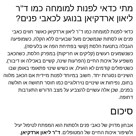
מתי כדאי לפנות למומחה כמו ד"ר
ליאון ארדקיאן בנוגע לכאבי פנים?
כדאי לפנות למומחה כמו ד"ר ליאון ארדקיאן כאשר חווים כאבי
פנים או לסתות שנמשכים מעל שבועיים ללא הקלה, כשמופיעה
הגבלה בתנועת הלסת (קושי בפתיחת הפה או בלעיסה),
כשנשמעים רעשים (קליקים או חריקות) במפרק הלסת, כשהכאב
משפיע על איכות החיים (הפרעות שינה, קשיים באכילה או דיבור),
כשטיפולים קודמים לא הועילו, או כשיש שינוי פתאומי באופן שבו
השיניים נסגרות יחד. חשוב במיוחד לפנות מיידית אם הכאב מלווה
בחום, נפיחות או שינויים נוירולוגיים כמו חוסר תחושה או חולשה
בפנים, שכן אלה עשויים להצביע על מצב הדורש התערבות
דחופה.
סיכום
אבחון מדויק של כאבי פנים ולסתות הוא המפתח לטיפול יעיל
ולשיפור איכות החיים של המטופלים.
ד"ר ליאון ארדקיאן
,