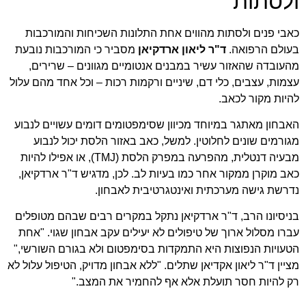
ולסתות
כאבי פנים ולסתות מהווים אחת התלונות השכיחות והמורכבות
בעולם הרפואה.
ד"ר ליאון ארדקיאן
מסביר כי המורכבות נובעת
מהעובדה שהאזור עשיר במבנים אנטומיים מגוונים – שרירים,
עצמות, עצבים, כלי דם, שיניים ורקמות רכות – וכל אחד מהם עלול
להיות מקור לכאב.
האבחון מאתגר במיוחד מכיוון שסימפטומים דומים עשויים לנבוע
מגורמים שונים לחלוטין. למשל, כאב באזור הלסת יכול לנבוע
מבעיה דנטלית, מהפרעה במפרק הלסת (TMJ), או אפילו להיות
כאב מוקרן ממקור אחר כמו בעיות לב. לכן, מדגיש ד"ר ארדקיאן,
נדרשת גישה מערכתית ואינטגרטיבית לאבחון.
בניסיונו הרב, ד"ר ארדקיאן נתקל במקרים רבים שבהם מטופלים
עברו מסלול ארוך של טיפולים לא יעילים עקב אבחון שגוי. "אחת
הטעויות הנפוצות היא התמקדות בסימפטום ולא בגורם השורשי,"
מציין
ד"ר ליאון אקדיאן שתלים
. "ללא אבחון מדויק, הטיפול עלול לא
רק להיות חסר תועלת אלא אף להחמיר את המצב."