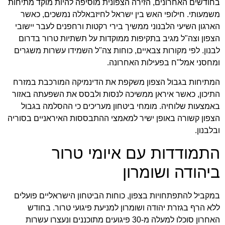
בחודשים האחרונים, הזירה הצפונית מוסיפה להיות מוקד מתיחות
משמעותי. חילופי האש בין ישראל לחיזבאללה נמשכים, כאשר
הארגון השיעי הלבנוני ממשיך בירי רקטות ורחפנים לעבר יישובי
הצפון וצה"ל מגיב בתקיפות ממוקדות על תשתיות טרור בדרום
לבנון. לפי מקורות צבאיים, כוחות צה"ל השמידו עשרות משגרים
ומחסני אמל"ח בפעילות האחרונה.
המתיחות בגבול הצפון משקפת את הדינמיקה המורכבת במזרח
התיכון, כאשר איראן ממשיכה לנסות ולבסס את השפעתה באזור
באמצעות שלוחיה. מומחי ביטחון מעריכים כי ההסלמה בגבול
הצפון קשורה באופן ישיר למאמצי ההתבססות האיראניים בסוריה
ובלבנון.
התמודדות עם איומי טרור
ביהודה ושומרון
במקביל להתפתחויות בצפון, כוחות הביטחון הישראליים פועלים
ללא הרף בגזרת יהודה ושומרון למניעת פיגועי טרור. בחודש
האחרון סוכלו למעלה מ-30 פיגועים מתוכננים ונעצרו עשרות