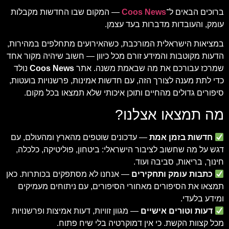
ברוכים הבאים ל־
Coos News
— המקום שבו החדשות מקבלות
עומק, והעובדות מדברות בעד עצמן.
במציאות הישראלית המורכבת, כשהאירועים מתחלפים במהירות,
הדעות מקוטבות והמידע זורם מכל כיוון — חשוב שיהיה מקור אחד
שמרכז עבורכם את מה שבאמת משנה. אתר
Coos News
נולד
כדי לתת מענה לצורך הזה, עם חדשות אמינות, פרשנויות בועטות,
סיפורים גדולים מהחיים ותוכן איכותי שלא תמצאו בכל מקום.
מה תמצאו אצלנו?
חדשות בזמן אמת
— עדכונים שוטפים מהארץ ומהעולם, עם
דגש על מה שחשוב לציבור הישראלי: ביטחון, פוליטיקה, כלכלה,
חינוך, בריאות, סביבה ועוד.
כתבות עומק ותחקירים
— אנחנו לא מסתפקים בכותרות. כאן
תמצאו את הסיפורים מאחורי הסיפורים, עם ניתוחים מעמיקים
ומידע בלעדי.
דעות וטורים אישיים
— מגוון זוויות, דעות אמיצות ופרשנויות
מכל קצוות הקשת. כי אין דמוקרטיה בלי שיח פתוח.