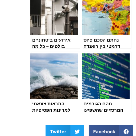
נחתם הסכם פיוס
אירועים ביטחוניים
דרמטי בין רואנדה
בולטים – כל מה
לקונגו
שחייבים לדעת
מהם הגורמים
התראות צונאמי
המרכזיים שהשפיעו
למדינות הפסיפיות
השנה על שוק
לאחר רעידה עוצמתית
הקריפטו בישראל
ובעולם
Twitter
Facebook