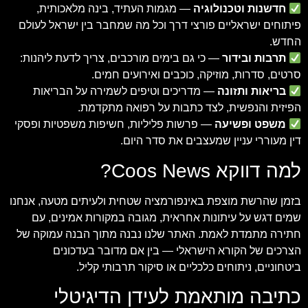
חדשנות וטכנולוגיה
— מגמות העתיד, בינה מלאכותית,
פיתוחים ישראליים פורצי דרך וכל מה שמחבר בין ישראל לעולם
החדש.
תרבות ובידור
— כי גם בימים מורכבים, צריך לדעת ליהנות:
סרטים, סדרות, מוזיקה, כוכבים ואירועים חמים.
בריאות ותזונה
— מדריכים וטיפים לשמירה על הבריאות
הפיזית והנפשית, לצד כתבות על רפואה מתקדמת.
משפט ופשיעה
— פרשות פליליות, חשיפות משפטיות ופסקי
דין מעוררי עניין שמעצבים את סדר היום.
למה דווקא Coos News?
בזמן שהרשת מוצפת באינפורמציה שטחית ולעיתים מטעה, אנחנו
שמים דגש על עיתונות אחראית, מגובה במקורות אמינים, עם
חתירה מתמדת לאמת. האתר שלנו נבנה מתוך הבנה עמוקה של
הצרכים של הקורא הישראלי — בין אם מדובר בעדכונים
ביטחוניים, ניתוחים כלכליים או סיקור תרבותי קליל.
כתיבה מותאמת לעידן הדיגיטלי