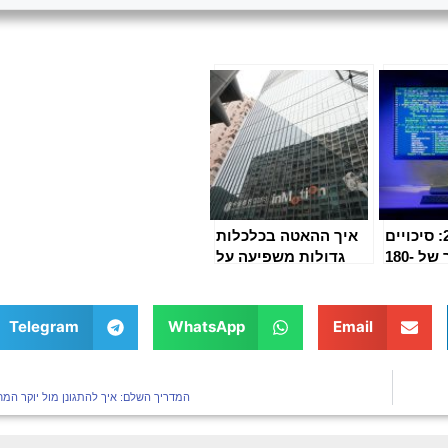
תחזית 2025: סיכויים
איך ההאטה בכלכלות
להגיע למחיר של 180-
גדולות משפיעה על
2 אלף דולר
ביקוש הקריפטו
ן בהתאם
במדיניות
Telegram
WhatsApp
Email
וניטרית
המדריך השלם: איך להתגונן מול יוקר המח