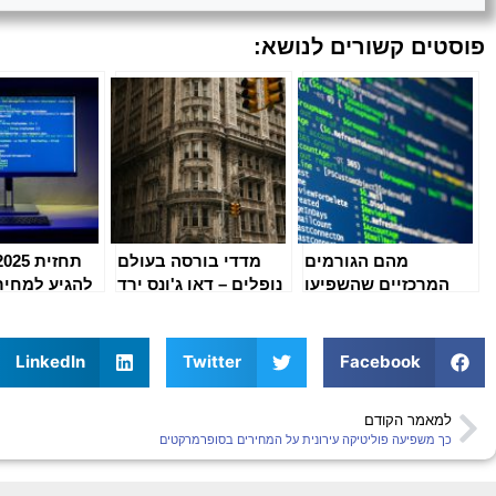
פוסטים קשורים לנושא:
מהם הגורמים
מדדי בורסה בעולם
המרכזיים שהשפיעו
נופלים – דאו ג'ונס ירד
השנה על שוק
בחדות
00
הקריפטו בישראל
לביטקוי
ובעולם
לרגיעה 
LinkedIn
Twitter
Facebook
המ
למאמר הקודם
כך משפיעה פוליטיקה עירונית על המחירים בסופרמרקטים