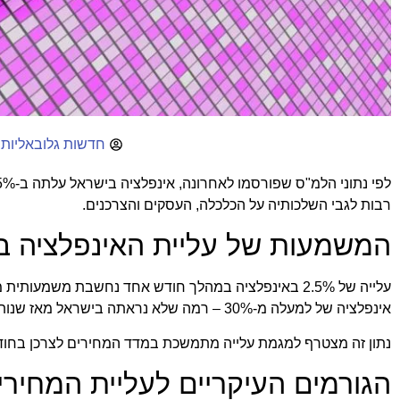
חדשות גלובאליות 
לפי נתוני הלמ"ס שפורסמו לאחרונה,
אינפלציה בישראל
רבות לגבי השלכותיה על הכלכלה, העסקים והצרכנים.
המשמעות של עליית האינפלציה ב-.5%
עלייה של 2.5% באינפלציה במהלך חודש אחד נחשבת משמע
אינפלציה של למעלה מ-30% – רמה שלא נראתה בישראל מאז שנות ה-80. לשם השוואה, יעד האינפלציה של בנק ישראל עומד על טווח של 1-3% בשנה.
נתון זה מצטרף למגמת עלייה מתמשכת במדד המחירים לצרכן בחודש
הגורמים העיקריים לעליית המחירי