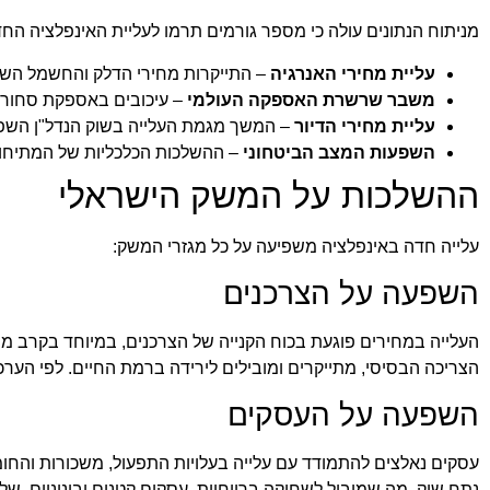
מניתוח הנתונים עולה כי מספר גורמים תרמו לעליית האינפלציה החד
עליית מחירי האנרגיה
– התייקרות מחירי הדלק והחשמל השפי
משבר שרשרת האספקה העולמי
– עיכובים באספקת סחורות 
עליית מחירי הדיור
– המשך מגמת העלייה בשוק הנדל"ן השפ
השפעות המצב הביטחוני
– ההשלכות הכלכליות של המתיחות 
ההשלכות על המשק הישראלי
עלייה חדה באינפלציה משפיעה על כל מגזרי המשק:
השפעה על הצרכנים
העלייה במחירים פוגעת בכוח הקנייה של הצרכנים, במיוחד בקרב משק
הצריכה הבסיסי, מתייקרים ומובילים לירידה ברמת החיים. לפי הערכות
השפעה על העסקים
עסקים נאלצים להתמודד עם עלייה בעלויות התפעול, משכורות והחו
נתח שוק, מה שמוביל לשחיקה ברווחיות. עסקים קטנים ובינוניים, של